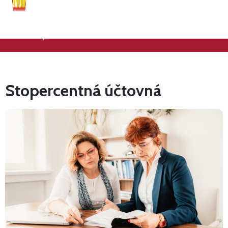
Dana Droppová a Dagmar Maguthová
Konateľky
Stopercentná účtovná