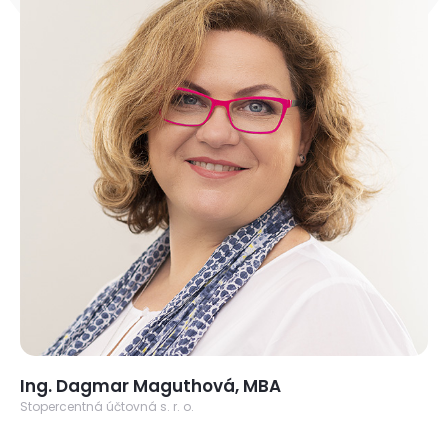
Ing. Dagmar Maguthová, MBA
Stopercentná účtovná s. r. o.