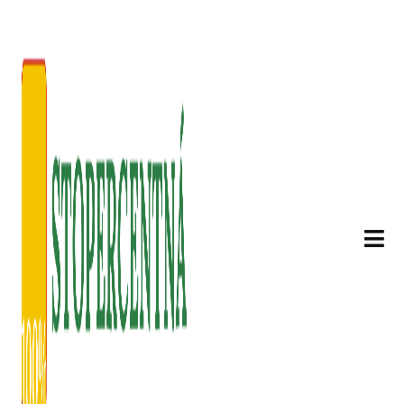
Ponúkame
Daňové konzultácie
Viac informácií
Poskytujeme komplexné účtovné a daňové
služby pre klientov.