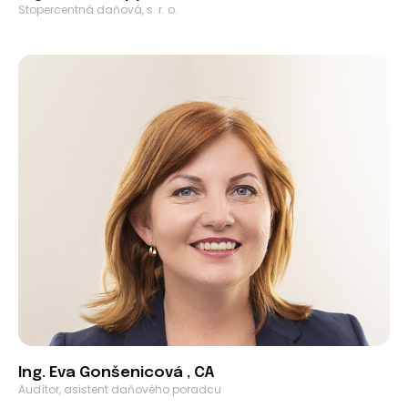
Stopercentná daňová, s. r. o.
Ing. Eva Gonšenicová , CA
Audítor, asistent daňového poradcu